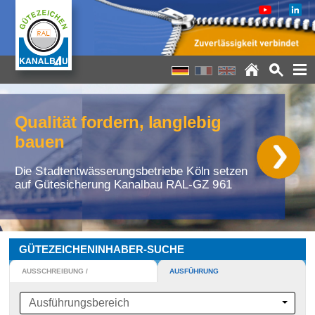
lebig
Dipl.-Ing.
Arne Schmüser
Leiter Ingenieur-
dienste Netz
Köln setzen
L-GZ 961
GÜTEZEICHENINHABER-SUCHE
AUSSCHREIBUNG /
AUSFÜHRUNG
BAUÜBERWACHUNG
Ausführungsbereich