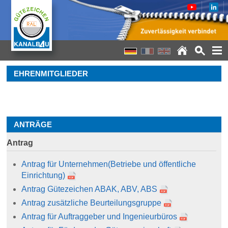
EHRENMITGLIEDER
ANTRÄGE
Antrag
Antrag für Unternehmen
(Betriebe und öffentliche
Einrichtung)
Antrag Gütezeichen ABAK, ABV, ABS
Antrag zusätzliche Beurteilungsgruppe
Antrag für Auftraggeber und Ingenieurbüros