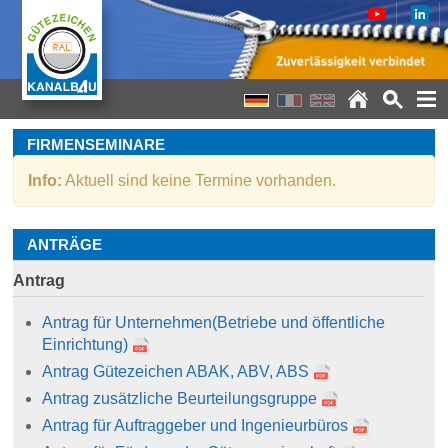
FIRMENSEMINARE
Info:
Aktuell sind keine Termine vorhanden.
ANTRÄGE
Antrag
Antrag für Unternehmen
(Betriebe und öffentliche
Einrichtung)
Antrag Gütezeichen ABAK, ABV, ABS
Antrag zusätzliche Beurteilungsgruppe
Antrag für Auftraggeber und Ingenieurbüros