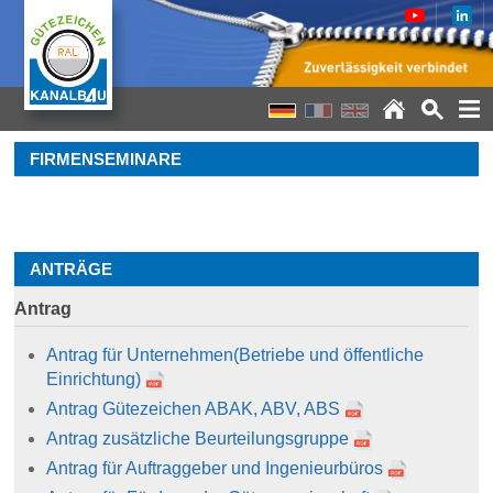
FIRMENSEMINARE
ANTRÄGE
Antrag
Antrag für Unternehmen
(Betriebe und öffentliche
Einrichtung)
Antrag Gütezeichen ABAK, ABV, ABS
Antrag zusätzliche Beurteilungsgruppe
Antrag für Auftraggeber und Ingenieurbüros