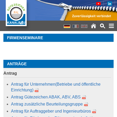
FIRMENSEMINARE
ANTRÄGE
Antrag
Antrag für Unternehmen
(Betriebe und öffentliche
Einrichtung)
Antrag Gütezeichen ABAK, ABV, ABS
Antrag zusätzliche Beurteilungsgruppe
Antrag für Auftraggeber und Ingenieurbüros