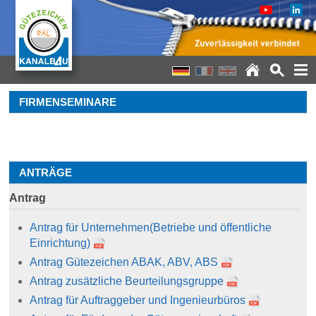
FIRMENSEMINARE
ANTRÄGE
Antrag
Antrag für Unternehmen
(Betriebe und öffentliche
Einrichtung)
Antrag Gütezeichen ABAK, ABV, ABS
Antrag zusätzliche Beurteilungsgruppe
Antrag für Auftraggeber und Ingenieurbüros