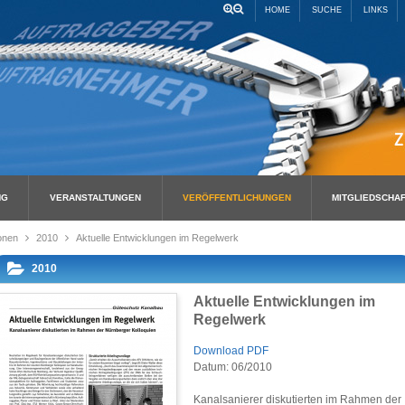
HOME
SUCHE
LINKS
NG
VERANSTALTUNGEN
VERÖFFENTLICHUNGEN
MITGLIEDSCHA
onen
2010
Aktuelle Entwicklungen im Regelwerk
2010
Aktuelle Entwicklungen im
Regelwerk
Download PDF
Datum: 06/2010
Kanalsanierer diskutierten im Rahmen der