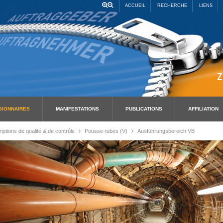
ACCUEIL
RECHERCHE
LIENS
SIONNAIRES
MANIFESTATIONS
PUBLICATIONS
AFFILIATION
iptions de qualité & de contrôle
Pousse-tubes (V)
Ausführungsbereich VB