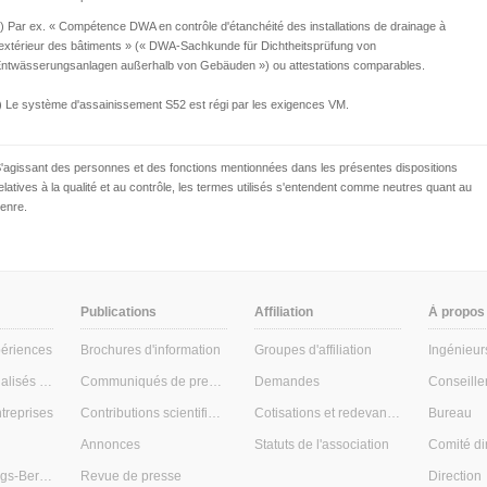
) Par ex. « Compétence DWA en contrôle d'étanchéité des installations de drainage à
'extérieur des bâtiments » (« DWA-Sachkunde für Dichtheitsprüfung von
ntwässerungsanlagen außerhalb von Gebäuden ») ou attestations comparables.
) Le système d'assainissement S52 est régi par les exigences VM.
'agissant des personnes et des fonctions mentionnées dans les présentes dispositions
elatives à la qualité et au contrôle, les termes utilisés s'entendent comme neutres quant au
enre.
Publications
Affiliation
À propos
ériences
Brochures d'information
Groupes d'affiliation
Ingénieur
Entretiens spécialisés pour maîtres d'ouvrage
Communiqués de presse
Demandes
treprises
Contributions scientifiques
Cotisations et redevances
Bureau
Annonces
Statuts de l'association
Comité di
Kanal-Sanierungs-Berater (conseiller en assainissement des canalisations)
Revue de presse
Direction