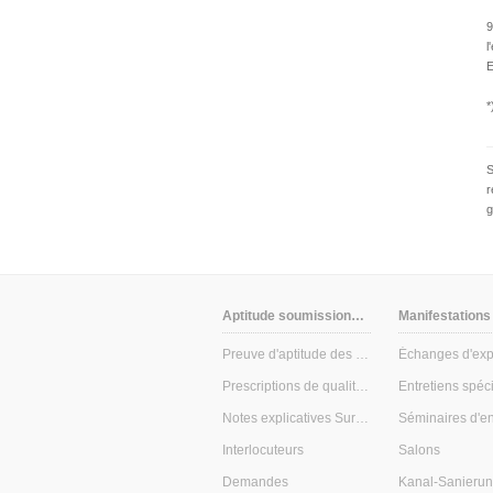
9
l
E
*
S
r
g
Aptitude soumissionnaires
Manifestations
Preuve d'aptitude des soumissionnaires
Échanges d'exp
Prescriptions de qualité & de contrôle
Notes explicatives Surveillance interne
Séminaires d'en
Interlocuteurs
Salons
Demandes