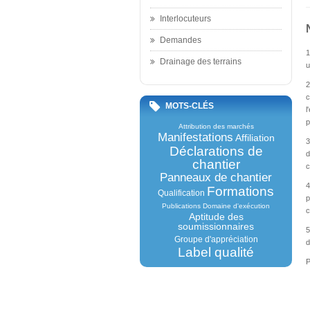
Interlocuteurs
Demandes
1
Drainage des terrains
u
2
c
MOTS-CLÉS
l
p
Attribution des marchés
Manifestations
Affiliation
3
Déclarations de
d
chantier
c
Panneaux de chantier
4
Formations
Qualification
p
Publications
Domaine d'exécution
c
Aptitude des
soumissionnaires
5
Groupe d'appréciation
d
Label qualité
P