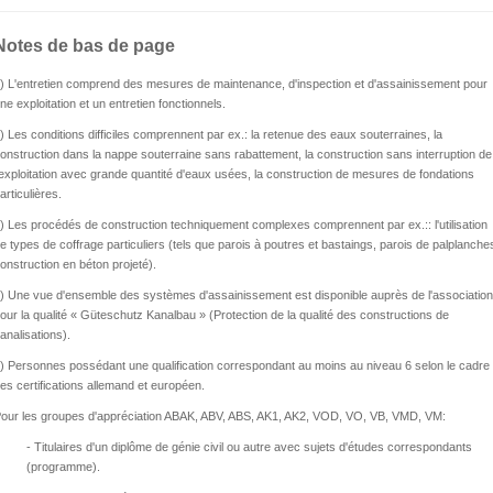
Notes de bas de page
) L'entretien comprend des mesures de maintenance, d'inspection et d'assainissement pour
ne exploitation et un entretien fonctionnels.
) Les conditions difficiles comprennent par ex.: la retenue des eaux souterraines, la
onstruction dans la nappe souterraine sans rabattement, la construction sans interruption de
'exploitation avec grande quantité d'eaux usées, la construction de mesures de fondations
articulières.
) Les procédés de construction techniquement complexes comprennent par ex.:: l'utilisation
e types de coffrage particuliers (tels que parois à poutres et bastaings, parois de palplanche
onstruction en béton projeté).
) Une vue d'ensemble des systèmes d'assainissement est disponible auprès de l'association
our la qualité « Güteschutz Kanalbau » (Protection de la qualité des constructions de
analisations).
) Personnes possédant une qualification correspondant au moins au niveau 6 selon le cadre
es certifications allemand et européen.
our les groupes d'appréciation ABAK, ABV, ABS, AK1, AK2, VOD, VO, VB, VMD, VM:
- Titulaires d'un diplôme de génie civil ou autre avec sujets d'études correspondants
(programme).