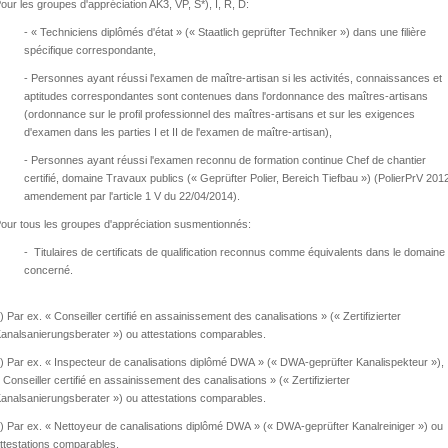
our les groupes d'appréciation AK3, VP, S*), I, R, D:
- « Techniciens diplômés d'état » (« Staatlich geprüfter Techniker ») dans une filière
spécifique correspondante,
- Personnes ayant réussi l'examen de maître-artisan si les activités, connaissances et
aptitudes correspondantes sont contenues dans l'ordonnance des maîtres-artisans
(ordonnance sur le profil professionnel des maîtres-artisans et sur les exigences
d'examen dans les parties I et II de l'examen de maître-artisan),
- Personnes ayant réussi l'examen reconnu de formation continue Chef de chantier
certifié, domaine Travaux publics (« Geprüfter Polier, Bereich Tiefbau ») (PolierPrV 201
amendement par l'article 1 V du 22/04/2014).
our tous les groupes d'appréciation susmentionnés:
- Titulaires de certificats de qualification reconnus comme équivalents dans le domaine
concerné.
) Par ex. « Conseiller certifié en assainissement des canalisations » (« Zertifizierter
analsanierungsberater ») ou attestations comparables.
) Par ex. « Inspecteur de canalisations diplômé DWA » (« DWA-geprüfter Kanalispekteur »),
 Conseiller certifié en assainissement des canalisations » (« Zertifizierter
analsanierungsberater ») ou attestations comparables.
) Par ex. « Nettoyeur de canalisations diplômé DWA » (« DWA-geprüfter Kanalreiniger ») ou
ttestations comparables.