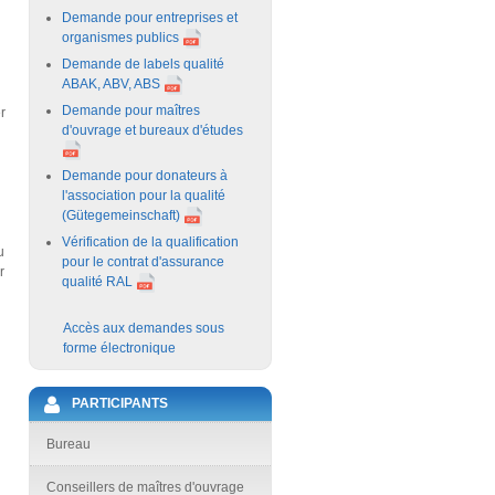
Demande pour entreprises et
organismes publics
Demande de labels qualité
ABAK, ABV, ABS
Demande pour maîtres
r
d'ouvrage et bureaux d'études
Demande pour donateurs à
l'association pour la qualité
(Gütegemeinschaft)
Vérification de la qualification
u
pour le contrat d'assurance
r
qualité RAL
Accès aux demandes sous
forme électronique
PARTICIPANTS
Bureau
Conseillers de maîtres d'ouvrage