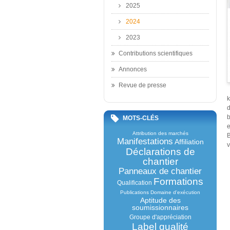
2025
2024
2023
Contributions scientifiques
Annonces
Revue de presse
k
d
b
MOTS-CLÉS
e
Attribution des marchés
B
Manifestations
Affiliation
v
Déclarations de
chantier
Panneaux de chantier
Formations
Qualification
Publications
Domaine d'exécution
Aptitude des
soumissionnaires
Groupe d'appréciation
Label qualité