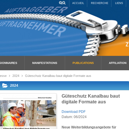
ACCUEIL
RECHERCHE
LIENS
SIONNAIRES
MANIFESTATIONS
PUBLICATIONS
AFFILIATION
esse
2024
Güteschutz Kanalbau baut digitale Formate aus
2024
Güteschutz Kanalbau baut
digitale Formate aus
Download PDF
Datum: 06/2024
Neue Weiterbildungsangebote für